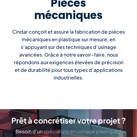
Pièces
mécaniques
Cindar conçoit et assure la fabrication de pièces
mécaniques en plastique sur mesure, en
s’appuyant sur des techniques d’usinage
avancées. Grâce à notre savoir-faire, nous
répondons aux exigences élevées de précision
et de durabilité pour tous types d’applications
industrielles.
Page d'accueil
Prêt à concrétiser votre projet ?
Besoin d'un
spécialiste en usinage plastique ?